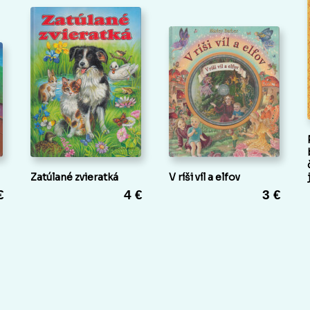
Zatúlané zvieratká
V ríši víl a elfov
€
4 €
3 €