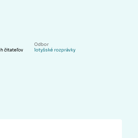
Odbor
h čitateľov
lotyšské rozprávky