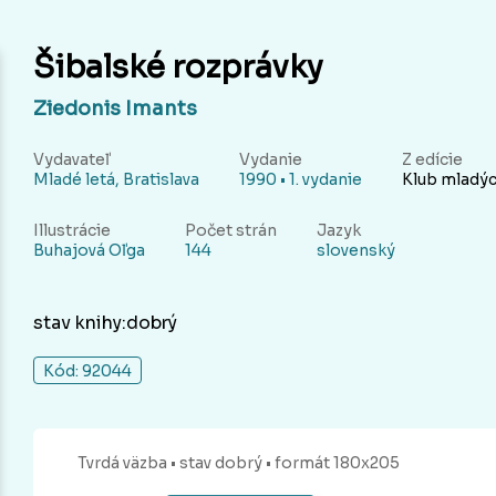
Šibalské rozprávky
Ziedonis Imants
Vydavateľ
Vydanie
Z edície
Mladé letá, Bratislava
1990 • 1. vydanie
Klub mladýc
Illustrácie
Počet strán
Jazyk
Buhajová Oľga
144
slovenský
stav knihy:dobrý
Kód: 92044
Tvrdá
väzba
• stav dobrý
• formát 180x205