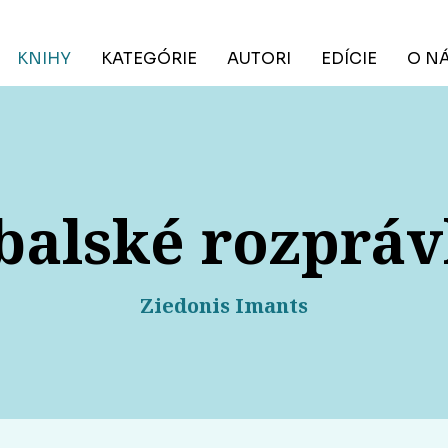
KNIHY
KATEGÓRIE
AUTORI
EDÍCIE
O N
balské rozprá
Ziedonis Imants