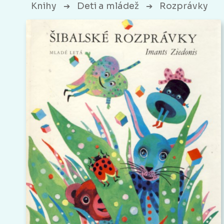
Knihy
Deti a mládež
Rozprávky
➔
➔