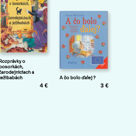
Rozprávky o
bosorkách,
čarodejniciach a
ježibabách
A čo bolo ďalej ?
4 €
3 €