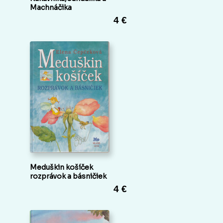
Machnáčika
4 €
Meduškin košíček
rozprávok a básničiek
4 €