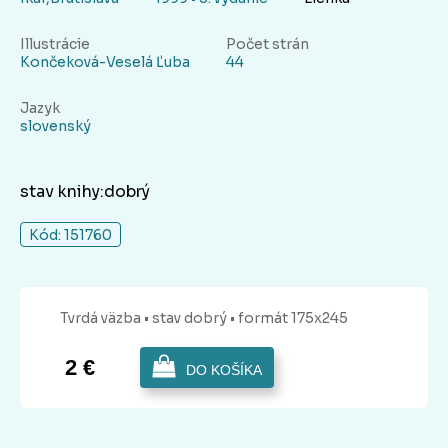
Illustrácie
Počet strán
Končeková-Veselá Ľuba
44
Jazyk
slovenský
stav knihy:dobrý
Kód: 151760
Tvrdá
väzba
• stav dobrý
• formát 175x245
2 €
DO KOŠÍKA