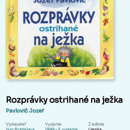
Rozprávky ostrihané na ježka
Pavlovič Jozef
Vydavateľ
Vydanie
Z edície
Ikar,Bratislava
1999 • 3. vydanie
Lienka