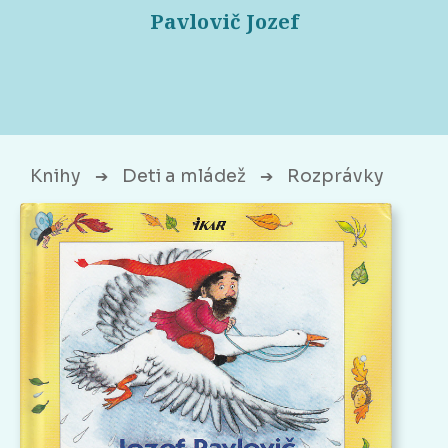
Pavlovič Jozef
Knihy
Deti a mládež
Rozprávky
➔
➔