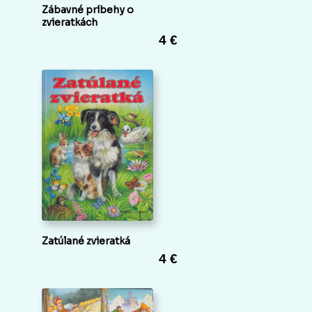
Zábavné príbehy o
zvieratkách
4 €
Zatúlané zvieratká
4 €