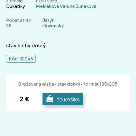
Z edície
Illustrácie
Dukátiky
Melčáková Veruna Juneková
Počet strán
Jazyk
48
slovenský
stav knihy:dobrý
Kód: 92045
Brožovaná
väzba
• stav dobrý
• formát 195x205
2 €
DO KOŠÍKA