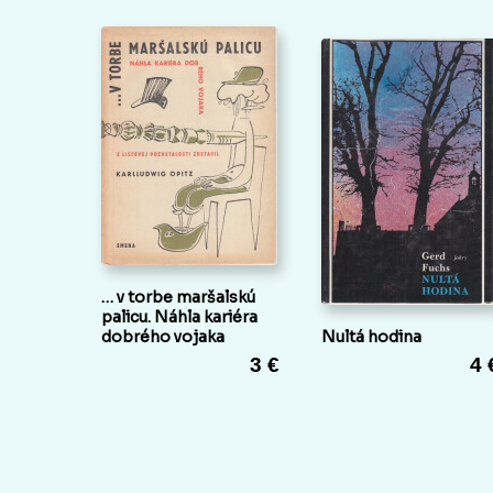
… v torbe maršalskú
palicu. Náhla kariéra
dobrého vojaka
Nultá hodina
3 €
4 