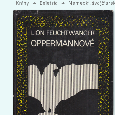
Knihy
Beletria
Nemeckí, švajčiarski
➔
➔