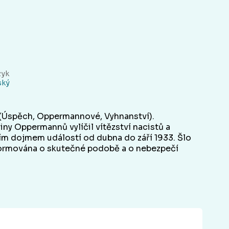
zyk
ský
a (Úspěch, Oppermannové, Vyhnanství).
ny Oppermannů vylíčil vítězství nacistů a
ím dojmem událostí od dubna do září 1933. Šlo
nformována o skutečné podobě a o nebezpečí