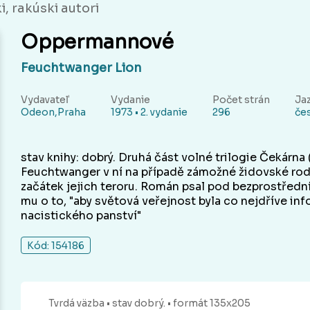
, rakúski autori
Oppermannové
Feuchtwanger Lion
Vydavateľ
Vydanie
Počet strán
Ja
Odeon,Praha
1973 • 2. vydanie
296
če
stav knihy: dobrý. Druhá část volné trilogie Čekárn
Feuchtwanger v ní na případě zámožné židovské rodi
začátek jejich teroru. Román psal pod bezprostředn
mu o to, "aby světová veřejnost byla co nejdříve i
nacistického panství"
Kód: 154186
Tvrdá
väzba
• stav dobrý.
• formát 135x205