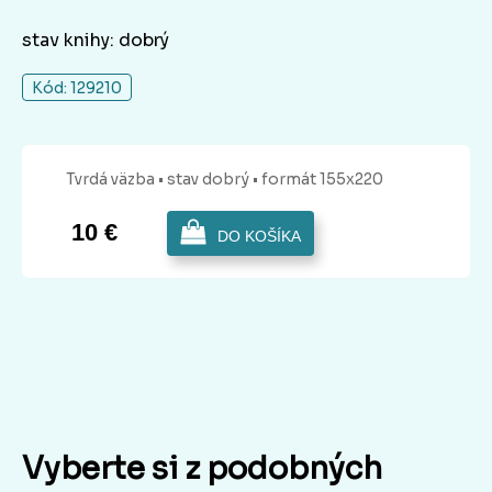
stav knihy: dobrý
Kód: 129210
Tvrdá
väzba
• stav dobrý
• formát 155x220
10 €
DO KOŠÍKA
Vyberte si z podobných