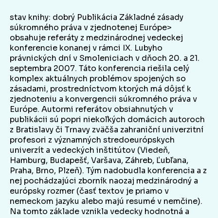
stav knihy: dobrý Publikácia Základné zásady
súkromného práva v zjednotenej Európe>
obsahuje referáty z medzinárodnej vedeckej
konferencie konanej v rámci IX. Lubyho
právnických dní v Smoleniciach v dňoch 20. a 21.
septembra 2007. Táto konferencia riešila celý
komplex aktuálnych problémov spojených so
zásadami, prostredníctvom ktorých má dôjsť k
zjednoteniu a konvergencii súkromného práva v
Európe. Autormi referátov obsiahnutých v
publikácii sú popri niekoľkých domácich autoroch
z Bratislavy či Trnavy zväčša zahraniční univerzitní
profesori z významných stredoeurópskych
univerzít a vedeckých inštitútov (Viedeň,
Hamburg, Budapešť, Varšava, Záhreb, Ľubľana,
Praha, Brno, Plzeň). Tým nadobudla konferencia a z
nej pochádzajúci zborník naozaj medzinárodný a
európsky rozmer (časť textov je priamo v
nemeckom jazyku alebo majú resumé v nemčine).
Na tomto základe vznikla vedecky hodnotná a