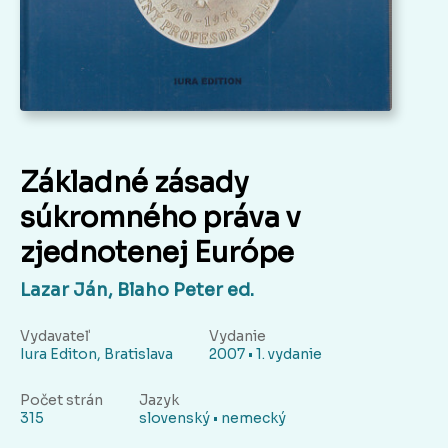
Základné zásady
súkromného práva v
zjednotenej Európe
Lazar Ján, Blaho Peter ed.
Vydavateľ
Vydanie
Iura Editon, Bratislava
2007 • 1. vydanie
Počet strán
Jazyk
315
slovenský • nemecký