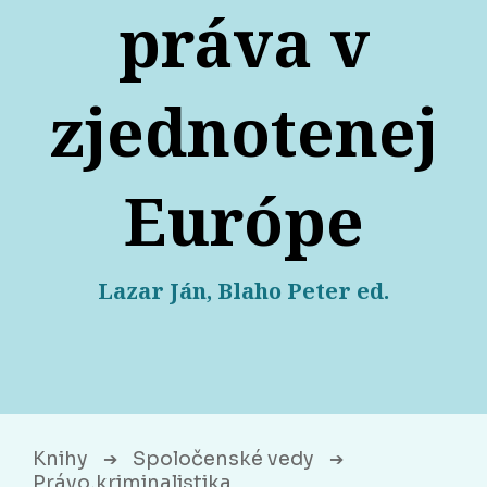
práva v
zjednotenej
Európe
Lazar Ján, Blaho Peter ed.
Knihy
Spoločenské vedy
➔
➔
Právo,kriminalistika