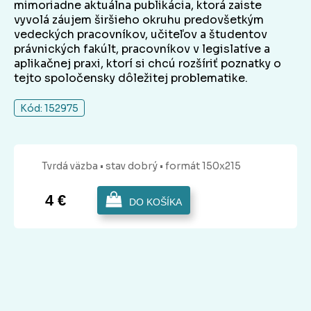
mimoriadne aktuálna publikácia, ktorá zaiste
vyvolá záujem širšieho okruhu predovšetkým
vedeckých pracovníkov, učiteľov a študentov
právnických fakúlt, pracovníkov v legislatíve a
aplikačnej praxi, ktorí si chcú rozšíriť poznatky o
tejto spoločensky dôležitej problematike.
Kód: 152975
Tvrdá
väzba
• stav dobrý
• formát 150x215
4 €
DO KOŠÍKA