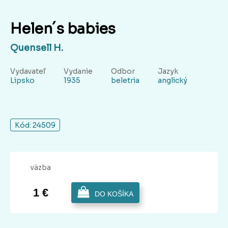
Helen´s babies
Quensell H.
Vydavateľ
Vydanie
Odbor
Jazyk
Lipsko
1935
beletria
anglický
Kód: 24509
väzba
1 €
DO KOŠÍKA