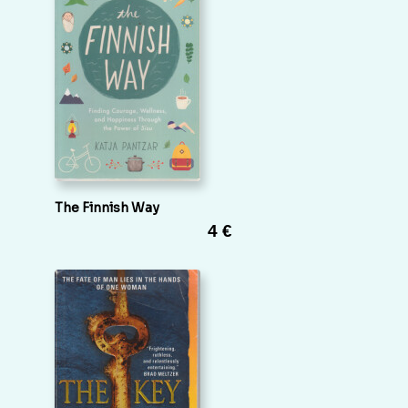
The Finnish Way
4 €