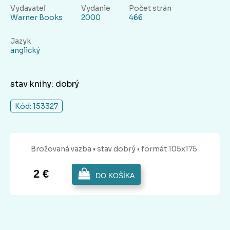
Vydavateľ
Vydanie
Počet strán
Warner Books
2000
466
Jazyk
anglický
stav knihy: dobrý
Kód: 153327
Brožovaná
väzba
• stav dobrý
• formát 105x175
2 €
DO KOŠÍKA