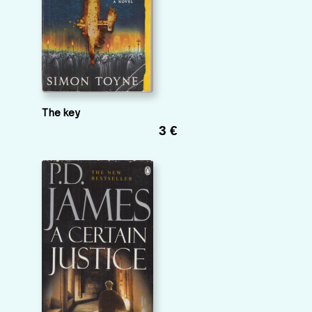
The key
3 €