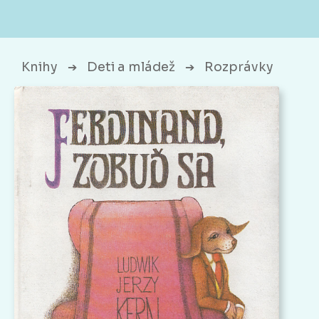
Knihy
Deti a mládež
Rozprávky
➔
➔