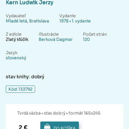
Kern Ludwik Jerzy
Vydavateľ
Vydanie
Mladé letá, Bratislava
1978 • 1. vydanie
Z edície
Illustrácie
Počet strán
Zlatý kľúčik
Berková Dagmar
120
Jazyk
slovenský
stav knihy: dobrý
Kód: 133792
Tvrdá
väzba
• stav dobrý
• formát 165x245
2 €
DO KOŠÍKA