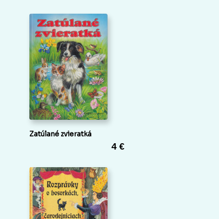
Zatúlané zvieratká
4 €