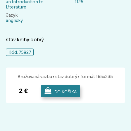
an Introduction to
1125
Literature
Jazyk
anglický
stav knihy:dobrý
Kód: 75927
Brožovaná
väzba
• stav dobrý
• formát 165x235
2 €
DO KOŠÍKA