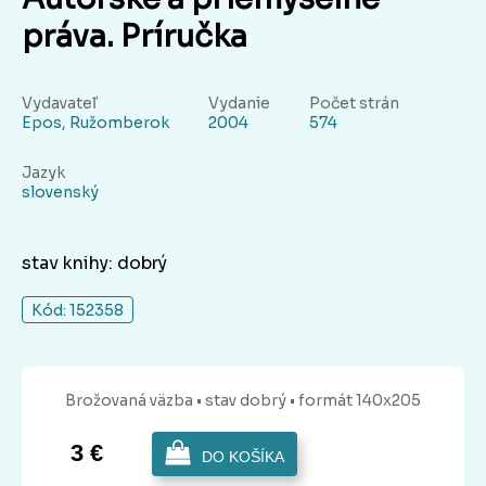
práva. Príručka
Vydavateľ
Vydanie
Počet strán
Epos, Ružomberok
2004
574
Jazyk
slovenský
stav knihy: dobrý
Kód: 152358
Brožovaná
väzba
• stav dobrý
• formát 140x205
3 €
DO KOŠÍKA