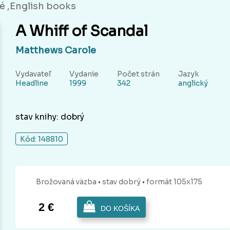
é ,English books
A Whiff of Scandal
Matthews Carole
Vydavateľ
Vydanie
Počet strán
Jazyk
Headline
1999
342
anglický
stav knihy: dobrý
Kód: 148810
Brožovaná
väzba
• stav dobrý
• formát 105x175
2 €
DO KOŠÍKA