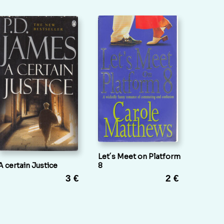
Let´s Meet on Platform
A certain Justice
8
3 €
2 €