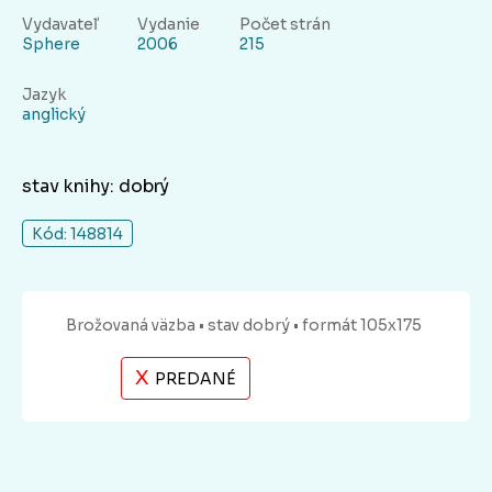
Vydavateľ
Vydanie
Počet strán
Sphere
2006
215
Jazyk
anglický
stav knihy: dobrý
Kód: 148814
Brožovaná
väzba
• stav dobrý
• formát 105x175
X
PREDANÉ