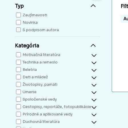
Typ
Fil
Zaujímavosti
Au
Novinka
S podpisom autora
Kategória
Motivačná literatúra
Technika a remeslo
Beletria
Deti a mládež
Životopisy, pamäti
Umenie
Spoločenské vedy
Cestopisy, reportáže, fotopublikácie
Prírodné a aplikované vedy
Duchovná literatúra