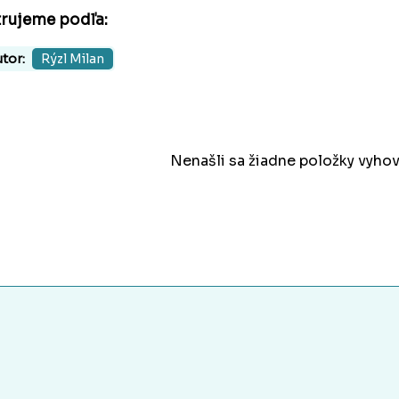
trujeme podľa:
tor:
Rýzl Milan
Nenašli sa žiadne položky vyhov