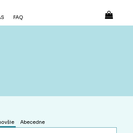
ÁS
FAQ
novšie
Abecedne