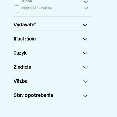
Hudba
Vojenská tématika
Slovenské vydania do r.1948
Mapy, atlasy
Vydavateľ
Slovensko miestopis
Zdravie, životný štýl
Illustrácie
Kresťanská literatúra
Kuchárky, nápoje...
Jazyk
Príroda a človek
Šport
Z edície
Cudzie jazyky, učebnice a slovníky
Cudzojazyčné knihy
Väzba
Učebnice základná škola
Učebnice stredoškolské
Stav opotrebenia
Staré tlače, Early prints
Časopisy a noviny
Umelecké diela
Pohľadnice Slovensko