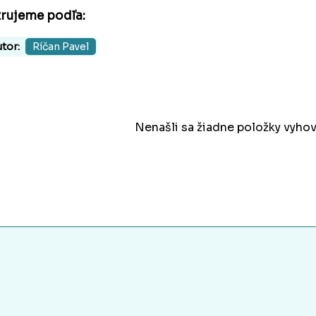
trujeme podľa:
tor:
Ríčan Pavel
Nenašli sa žiadne položky vyhov