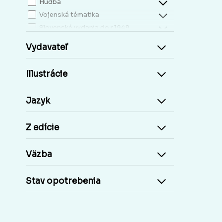
Hudba
Vojenská tématika
Slovenské vydania do r.1948
Mapy, atlasy
Vydavateľ
Slovensko miestopis
Zdravie, životný štýl
Illustrácie
Kresťanská literatúra
Kuchárky, nápoje...
Jazyk
Príroda a človek
Šport
Z edície
Cudzie jazyky, učebnice a slovníky
Cudzojazyčné knihy
Väzba
Učebnice základná škola
Učebnice stredoškolské
Stav opotrebenia
Staré tlače, Early prints
Časopisy a noviny
Umelecké diela
Pohľadnice Slovensko