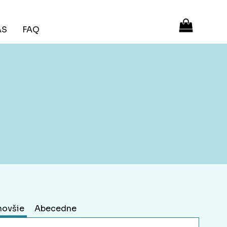
ÁS
FAQ
novšie
Abecedne