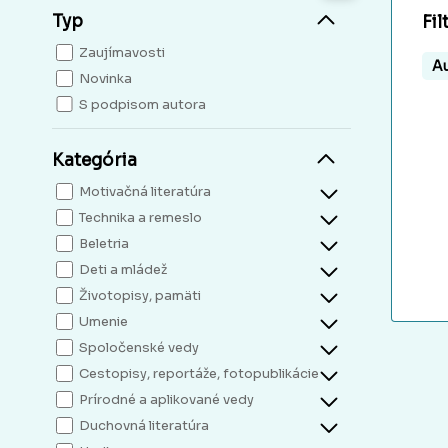
Typ
Fil
Zaujímavosti
Au
Novinka
S podpisom autora
Kategória
Motivačná literatúra
Technika a remeslo
Beletria
Deti a mládež
Životopisy, pamäti
Umenie
Spoločenské vedy
Cestopisy, reportáže, fotopublikácie
Prírodné a aplikované vedy
Duchovná literatúra