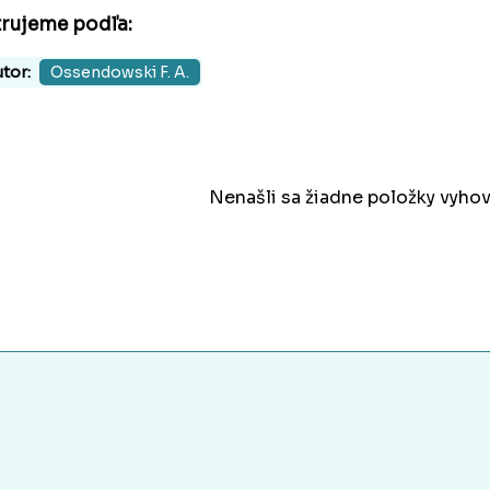
trujeme podľa:
tor:
Ossendowski F. A.
Nenašli sa žiadne položky vyhov