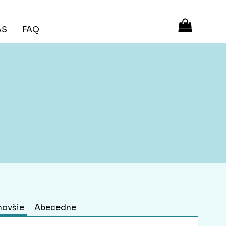
ÁS
FAQ
novšie
Abecedne