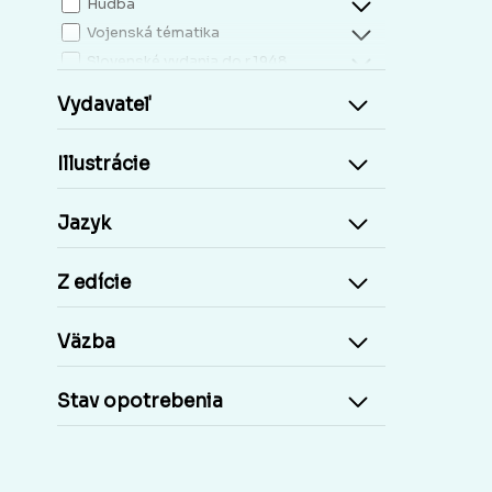
Hudba
Vojenská tématika
Slovenské vydania do r.1948
Mapy, atlasy
Vydavateľ
Slovensko miestopis
Zdravie, životný štýl
Illustrácie
Kresťanská literatúra
Kuchárky, nápoje...
Jazyk
Príroda a človek
Šport
Z edície
Cudzie jazyky, učebnice a slovníky
Cudzojazyčné knihy
Väzba
Učebnice základná škola
Učebnice stredoškolské
Stav opotrebenia
Staré tlače, Early prints
Časopisy a noviny
Umelecké diela
Pohľadnice Slovensko