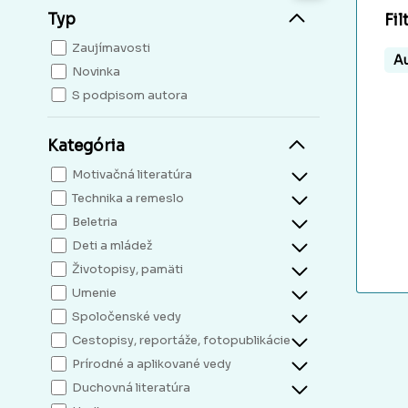
Typ
Fil
Zaujímavosti
Au
Novinka
S podpisom autora
Kategória
Motivačná literatúra
Technika a remeslo
Beletria
Deti a mládež
Životopisy, pamäti
Umenie
Spoločenské vedy
Cestopisy, reportáže, fotopublikácie
Prírodné a aplikované vedy
Duchovná literatúra