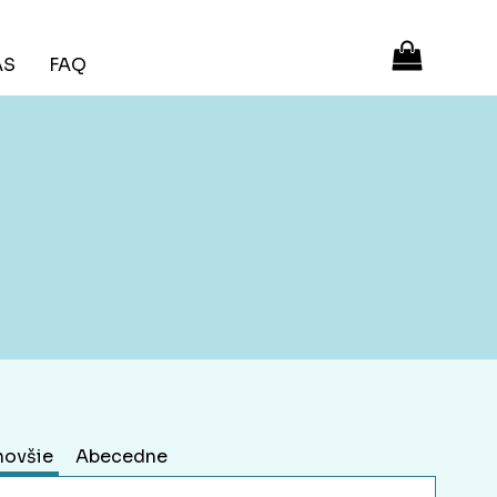
ÁS
FAQ
novšie
Abecedne