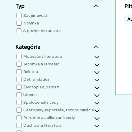
Typ
Fil
Zaujímavosti
Au
Novinka
S podpisom autora
Kategória
Motivačná literatúra
Technika a remeslo
Beletria
Deti a mládež
Životopisy, pamäti
Umenie
Spoločenské vedy
Cestopisy, reportáže, fotopublikácie
Prírodné a aplikované vedy
Duchovná literatúra