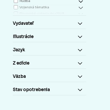
Hudba
Vojenská tématika
Slovenské vydania do r.1948
Mapy, atlasy
Vydavateľ
Slovensko miestopis
Zdravie, životný štýl
Illustrácie
Kresťanská literatúra
Kuchárky, nápoje...
Jazyk
Príroda a človek
Šport
Z edície
Cudzie jazyky, učebnice a slovníky
Cudzojazyčné knihy
Väzba
Učebnice základná škola
Učebnice stredoškolské
Stav opotrebenia
Staré tlače, Early prints
Časopisy a noviny
Umelecké diela
Pohľadnice Slovensko