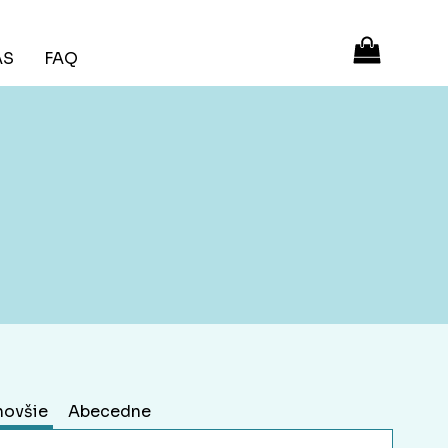
ÁS
FAQ
novšie
Abecedne