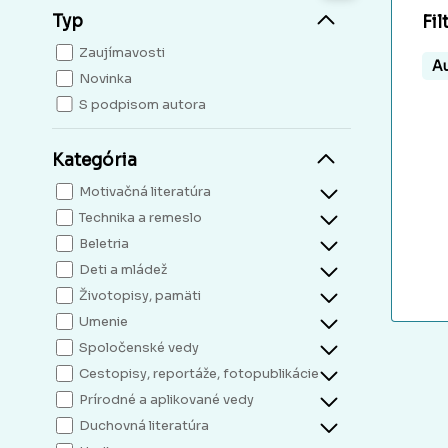
Typ
Fil
Zaujímavosti
Au
Novinka
S podpisom autora
Kategória
Motivačná literatúra
Technika a remeslo
Beletria
Deti a mládež
Životopisy, pamäti
Umenie
Spoločenské vedy
Cestopisy, reportáže, fotopublikácie
Prírodné a aplikované vedy
Duchovná literatúra