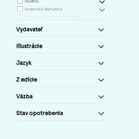
Hudba
Vojenská tématika
Slovenské vydania do r.1948
Mapy, atlasy
Vydavateľ
Slovensko miestopis
Zdravie, životný štýl
Illustrácie
Kresťanská literatúra
Kuchárky, nápoje...
Jazyk
Príroda a človek
Šport
Z edície
Cudzie jazyky, učebnice a slovníky
Cudzojazyčné knihy
Väzba
Učebnice základná škola
Učebnice stredoškolské
Stav opotrebenia
Staré tlače, Early prints
Časopisy a noviny
Umelecké diela
Pohľadnice Slovensko