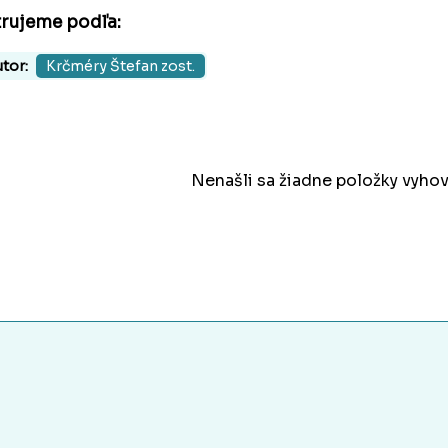
trujeme podľa:
tor:
Krčméry Štefan zost.
Nenašli sa žiadne položky vyhov