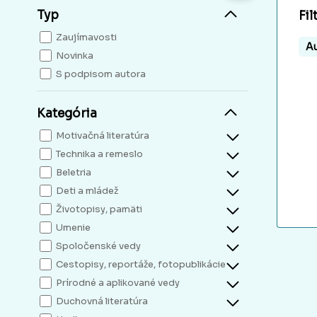
Typ
Fil
Zaujímavosti
Au
Novinka
S podpisom autora
Kategória
Motivačná literatúra
Technika a remeslo
Beletria
Deti a mládež
Životopisy, pamäti
Umenie
Spoločenské vedy
Cestopisy, reportáže, fotopublikácie
Prírodné a aplikované vedy
Duchovná literatúra