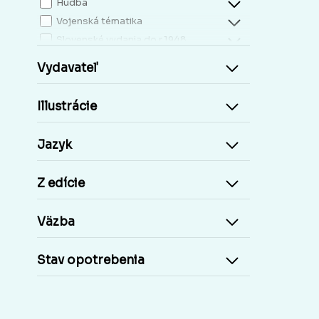
Hudba
Vojenská tématika
Slovenské vydania do r.1948
Mapy, atlasy
Vydavateľ
Slovensko miestopis
Zdravie, životný štýl
Illustrácie
Kresťanská literatúra
Kuchárky, nápoje...
Jazyk
Príroda a človek
Šport
Z edície
Cudzie jazyky, učebnice a slovníky
Cudzojazyčné knihy
Väzba
Učebnice základná škola
Učebnice stredoškolské
Stav opotrebenia
Staré tlače, Early prints
Časopisy a noviny
Umelecké diela
Pohľadnice Slovensko