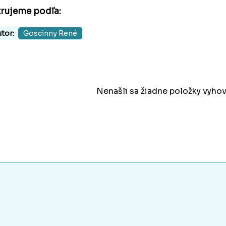
trujeme podľa:
tor:
Goscinny René
Nenašli sa žiadne položky vyhov