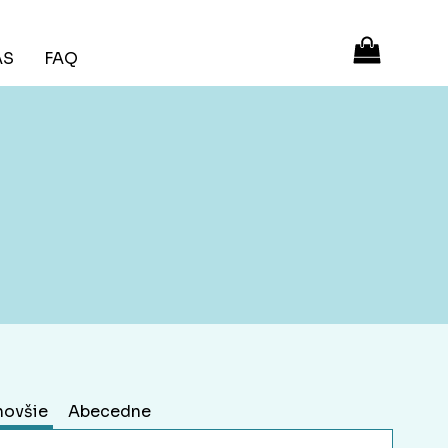
ÁS
FAQ
novšie
Abecedne