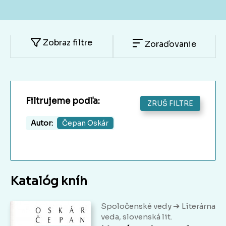
Zobraz filtre
Zoraďovanie
Filtrujeme podľa:
ZRUŠ FILTRE
Autor:
Čepan Oskár
Katalóg kníh
➔
Spoločenské vedy
Literárna
veda, slovenská lit.