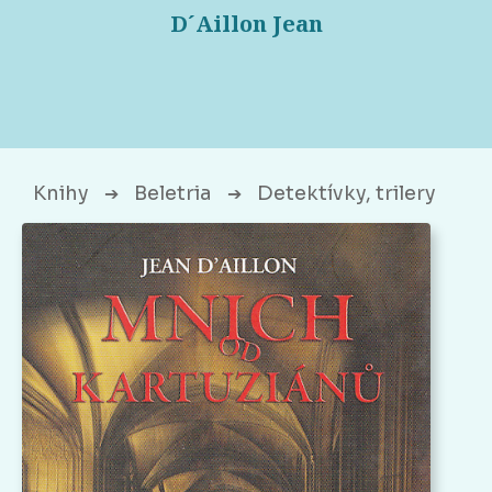
D´Aillon Jean
Knihy
Beletria
Detektívky, trilery
➔
➔