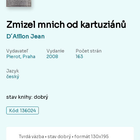
Zmizel mnich od kartuziánů
D´Aillon Jean
Vydavateľ
Vydanie
Počet strán
Pierot, Praha
2008
163
Jazyk
český
stav knihy: dobrý
Kód: 136024
Tvrdá
väzba
• stav dobrý
• formát 130x195