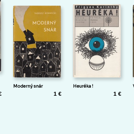
Moderný snár
Heuréka !
€
1 €
1 €