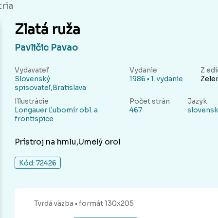
tria
Zlatá ruža
Pavličic Pavao
Vydavateľ
Vydanie
Z edí
Slovenský
1986 • 1. vydanie
Zelen
spisovateľ,Bratislava
Illustrácie
Počet strán
Jazyk
Longauer Ľubomír obl. a
467
slovens
frontispice
Prístroj na hmlu,Umelý orol
Kód: 72426
Tvrdá
väzba
• formát 130x205