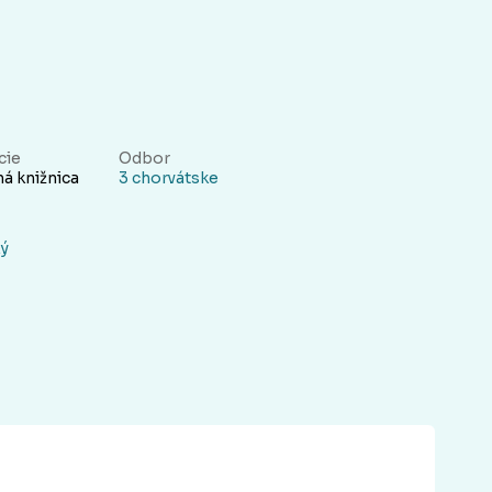
cie
Odbor
á knižnica
3 chorvátske
ký