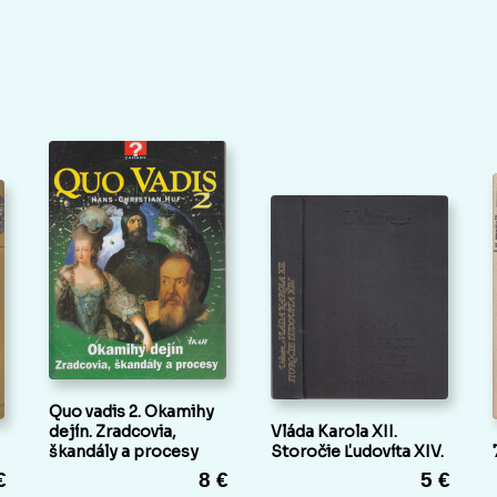
Quo vadis 2. Okamihy
dejín. Zradcovia,
Vláda Karola XII.
škandály a procesy
Storočie Ľudovíta XIV.
€
8 €
5 €