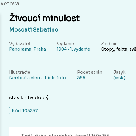
svetová
Živoucí minulost
Moscati Sabatino
Vydavateľ
Vydanie
Z edície
Panorama, Praha
1984 • 1. vydanie
Stopy, fakta, sv
Illustrácie
Počet strán
Jazyk
farebné a čiernobiele foto
356
český
stav knihy:dobrý
Kód: 105257