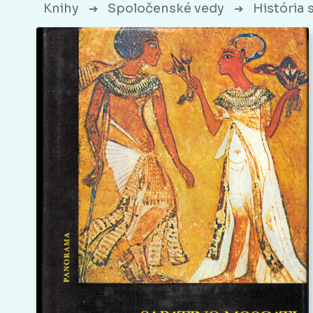
Knihy
Spoločenské vedy
História 
➔
➔