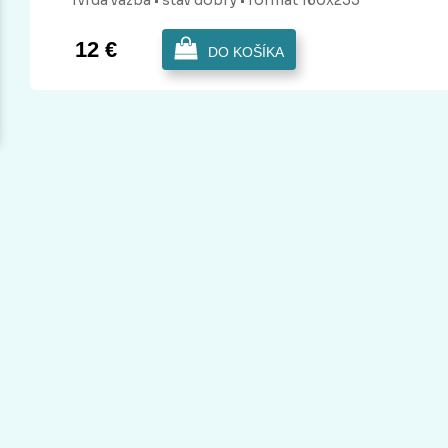
Tvrdá
väzba
• stav dobrý
• formát 160x235
12 €
DO KOŠÍKA