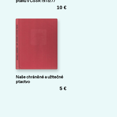
ptáků v ČSSR 1973/77
10 €
Naše chráněné a užitečné
ptactvo
5 €