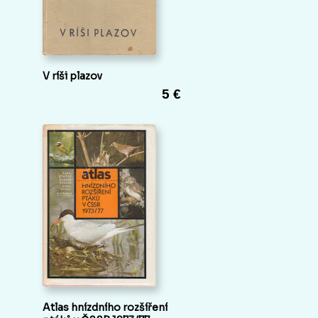
V ríši plazov
5 €
Atlas hnízdního rozšíření