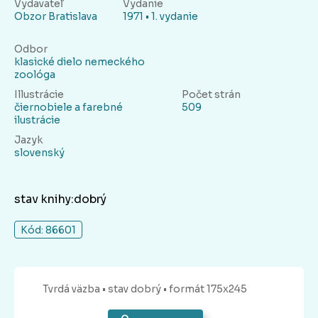
Vydavateľ
Vydanie
Obzor Bratislava
1971 • 1. vydanie
Odbor
klasické dielo nemeckého
zoológa
Illustrácie
Počet strán
čiernobiele a farebné
509
ilustrácie
Jazyk
slovenský
stav knihy:dobrý
Kód: 86601
Tvrdá
väzba
• stav dobrý
• formát 175x245