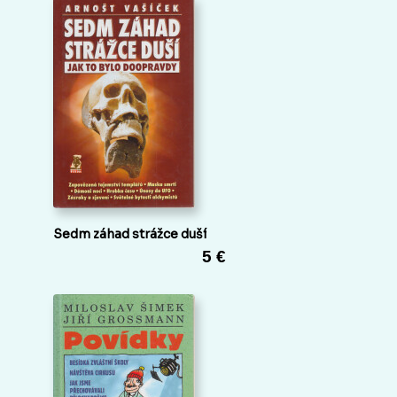
Sedm záhad strážce duší
5 €