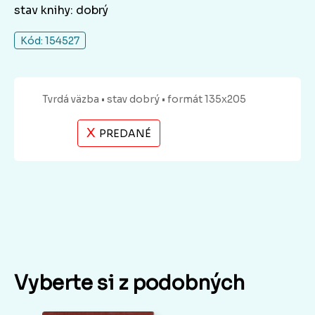
stav knihy: dobrý
Kód: 154527
Tvrdá
väzba
• stav dobrý
• formát 135x205
X
PREDANÉ
Vyberte si z podobných