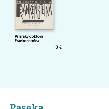
Přízraky doktora
Frankensteina
3 €
Paseka