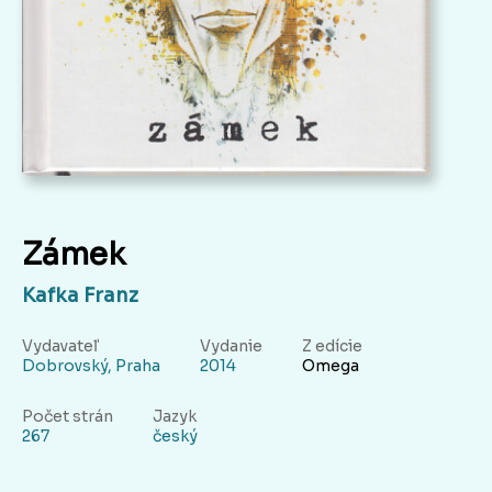
Zámek
Kafka Franz
Vydavateľ
Vydanie
Z edície
Dobrovský, Praha
2014
Omega
Počet strán
Jazyk
267
český