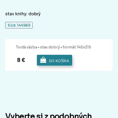
stav knihy: dobrý
Kód: 144969
Tvrdá
väzba
• stav dobrý
• formát 145x215
8 €
DO KOŠÍKA
Vyberte si z podobných