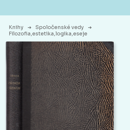
Knihy
Spoločenské vedy
➔
➔
Filozofia,estetika,logika,eseje