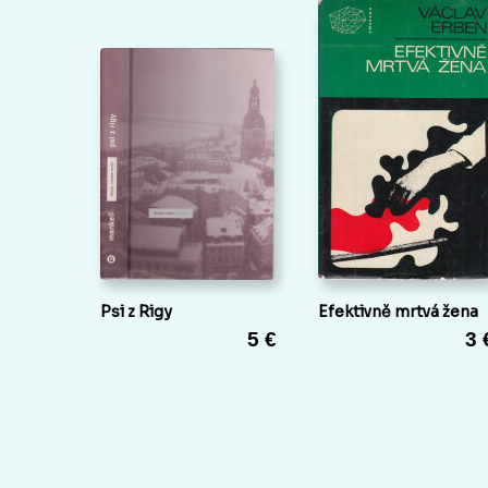
Psi z Rigy
Efektivně mrtvá žena
5 €
3 