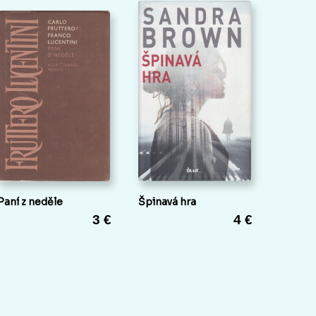
Paní z neděle
Špinavá hra
3 €
4 €