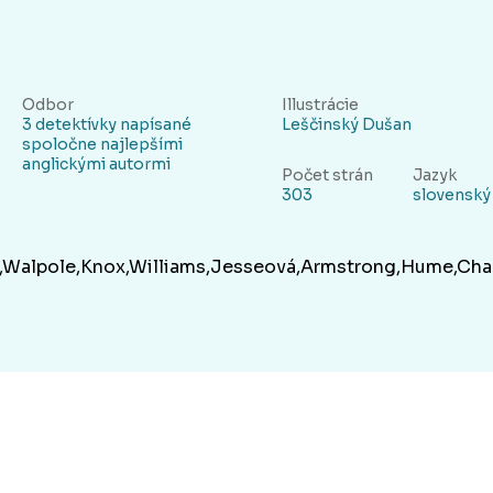
Odbor
Illustrácie
3 detektívky napísané
Leščinský Dušan
spoločne najlepšími
anglickými autormi
Počet strán
Jazyk
303
slovenský
ts,Walpole,Knox,Williams,Jesseová,Armstrong,Hume,Cha