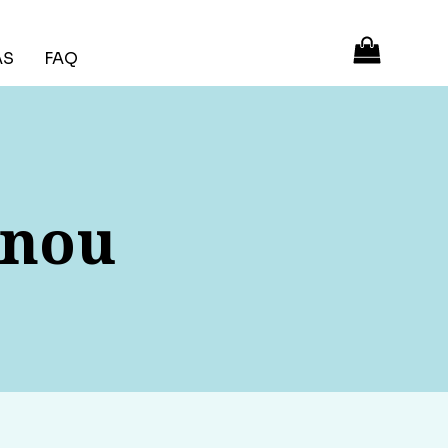
ÁS
FAQ
enou