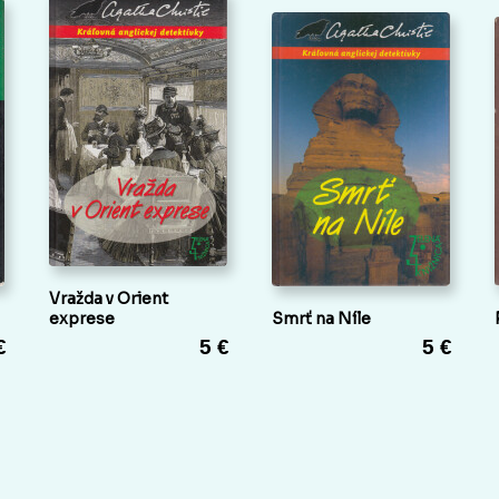
Vražda v Orient
exprese
Smrť na Níle
€
5 €
5 €