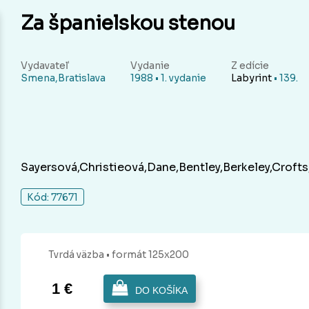
Za španielskou stenou
Vydavateľ
Vydanie
Z edície
Smena,Bratislava
1988 • 1. vydanie
Labyrint
• 139.
Sayersová,Christieová,Dane,Bentley,Berkeley,Crof
Kód: 77671
Tvrdá
väzba
• formát 125x200
1 €
DO KOŠÍKA