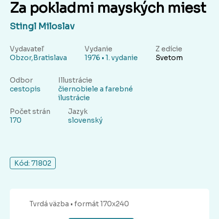
Za pokladmi mayských miest
Stingl Miloslav
Vydavateľ
Vydanie
Z edície
Obzor,Bratislava
1976 • 1. vydanie
Svetom
Odbor
Illustrácie
cestopis
čiernobiele a farebné
ilustrácie
Počet strán
Jazyk
170
slovenský
Kód: 71802
Tvrdá
väzba
• formát 170x240