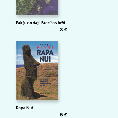
Fak ju en daj ! Brazília v kŕči
3 €
Rapa Nui
5 €