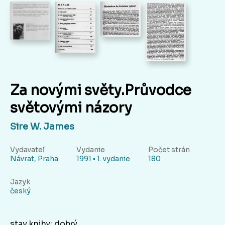
Za novými světy.Průvodce
světovými názory
Sire W. James
Vydavateľ
Vydanie
Počet strán
Návrat, Praha
1991 • 1. vydanie
180
Jazyk
český
stav knihy: dobrý