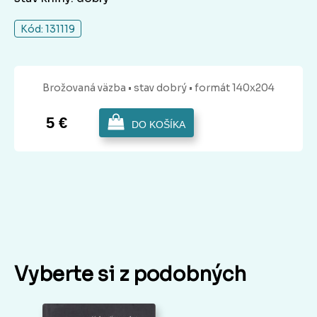
Kód: 131119
Brožovaná
väzba
• stav dobrý
• formát 140x204
5 €
DO KOŠÍKA
Vyberte si z podobných