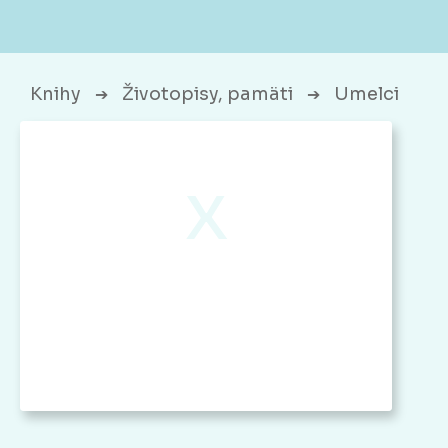
Knihy
Životopisy, pamäti
Umelci
➔
➔
x