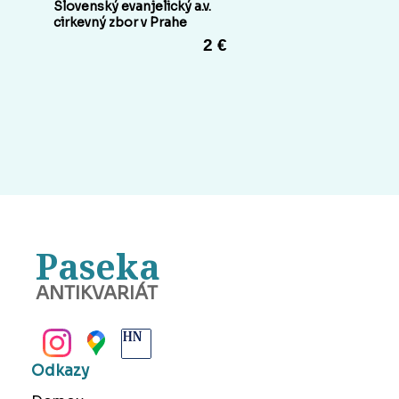
Slovenský evanjelický a.v.
cirkevný zbor v Prahe
2 €
Paseka
ANTIKVARIÁT
BANSKÁ BYSTRICA
Odkazy