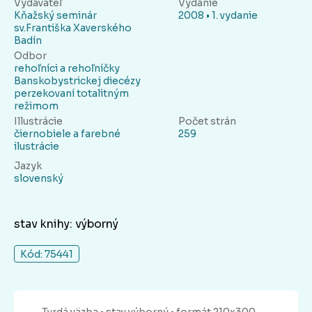
Vydavateľ
Vydanie
Kňažský seminár
2008 • 1. vydanie
sv.Františka Xaverského
Badín
Odbor
rehoľníci a rehoľníčky
Banskobystrickej diecézy
perzekovaní totalitným
režimom
Illustrácie
Počet strán
čiernobiele a farebné
259
ilustrácie
Jazyk
slovenský
stav knihy: výborný
Kód: 75441
Tvrdá
väzba
• stav výborný
• formát 210x300