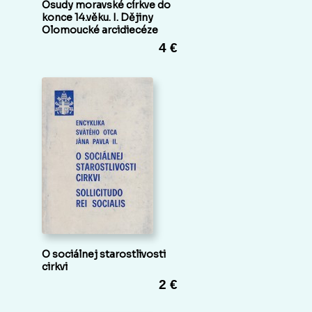
Osudy moravské církve do
konce 14.věku. I. Dějiny
Olomoucké arcidiecéze
4 €
O sociálnej starostlivosti
cirkvi
2 €