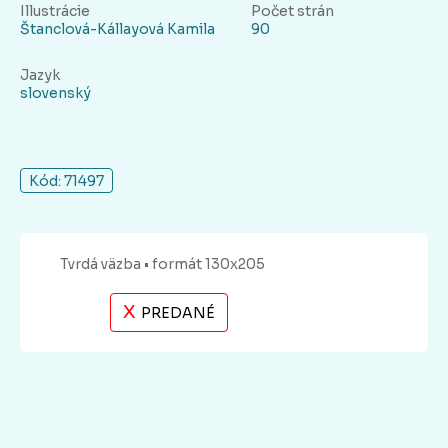
Illustrácie
Počet strán
Štanclová-Kállayová Kamila
90
Jazyk
slovenský
Kód: 71497
Tvrdá
väzba
• formát 130x205
X
PREDANÉ