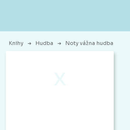
Knihy
Hudba
Noty vážna hudba
➔
➔
x