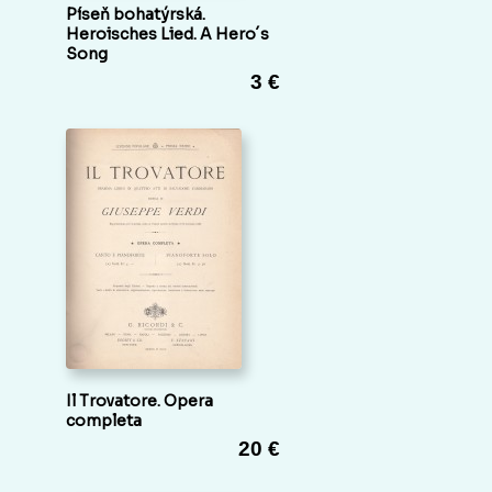
Píseň bohatýrská.
Heroisches Lied. A Hero´s
Song
3 €
Il Trovatore. Opera
completa
20 €