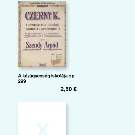
A kézügyesség iskolája op.
299
2,50 €
x