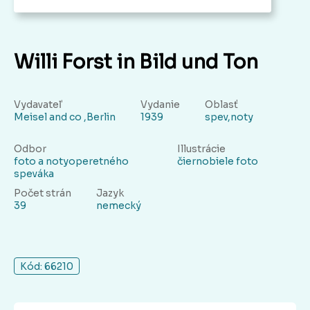
Willi Forst in Bild und Ton
Vydavateľ
Vydanie
Oblasť
Meisel and co ,Berlin
1939
spev,noty
Odbor
Illustrácie
foto a notyoperetného
čiernobiele foto
speváka
Počet strán
Jazyk
39
nemecký
Kód: 66210