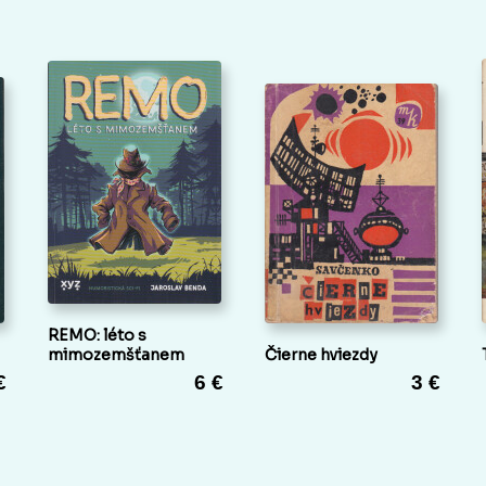
REMO: léto s
mimozemšťanem
Čierne hviezdy
€
6 €
3 €