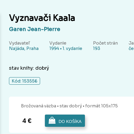
Vyznavači Kaala
Garen Jean-Pierre
Vydavateľ
Vydanie
Počet strán
Ja
Najáda, Praha
1994 • 1. vydanie
193
če
stav knihy: dobrý
Kód: 153556
Brožovaná
väzba
• stav dobrý
• formát 105x175
4 €
DO KOŠÍKA