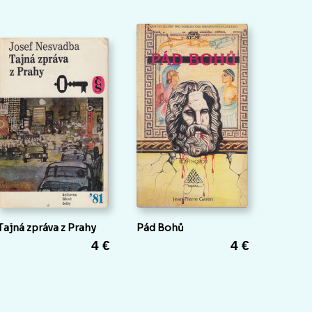
Tajná zpráva z Prahy
Pád Bohů
4 €
4 €