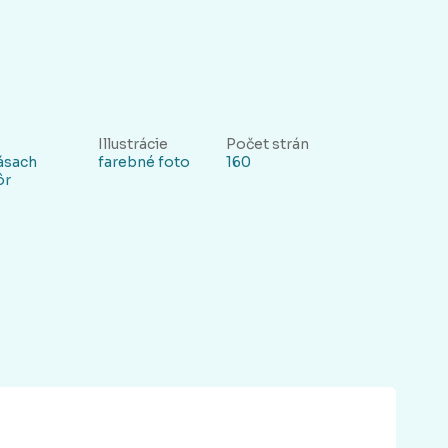
Illustrácie
Počet strán
rásach
farebné foto
160
ôr