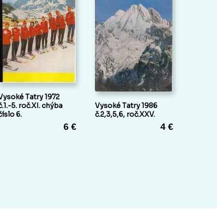
Vysoké Tatry 1972
č.1.-5. roč.XI. chýba
Vysoké Tatry 1986
číslo 6.
č.2,3,5,6, roč.XXV.
6 €
4 €