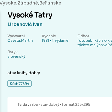
-Vysoké,Západné,Belianske
Vysoké Tatry
Urbanovič Ivan
Vydavateľ
Vydanie
Odbor
Osveta,Martin
1981 • 1. vydanie
fotopublikácia o k
týchto malých veľh
Jazyk
slovenský
stav knihy:dobrý
Kód: 77394
Tvrdá
väzba
• stav dobrý
• formát 235x295