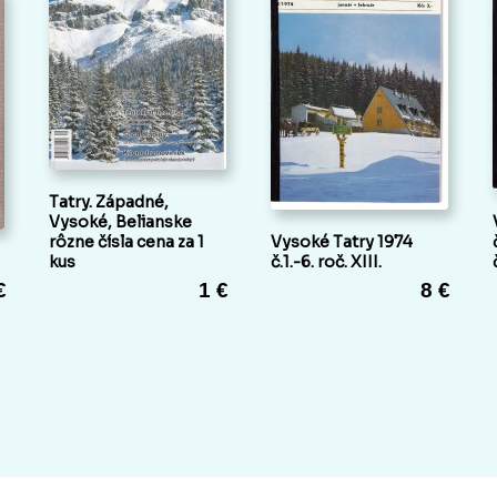
Tatry. Západné,
Vysoké, Belianske
rôzne čísla cena za 1
Vysoké Tatry 1974
kus
č.1.-6. roč. XIII.
€
1 €
8 €