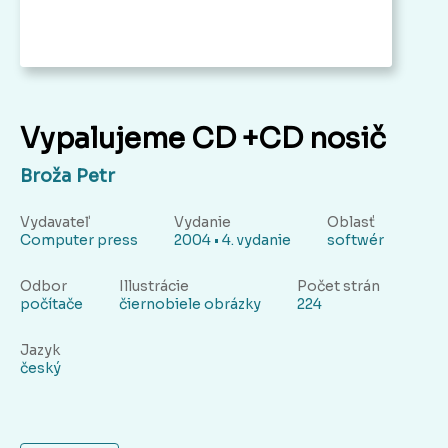
Vypalujeme CD +CD nosič
Broža Petr
Vydavateľ
Vydanie
Oblasť
Computer press
2004 • 4. vydanie
softwér
Odbor
Illustrácie
Počet strán
počítače
čiernobiele obrázky
224
Jazyk
český