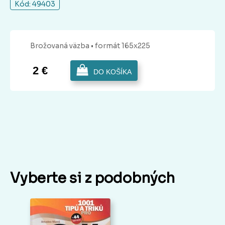
Kód: 49403
Brožovaná
väzba
• formát 165x225
2 €
DO KOŠÍKA
Vyberte si z podobných