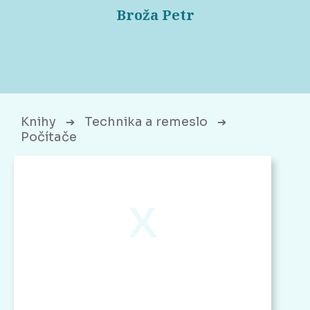
Broža Petr
Knihy
Technika a remeslo
➔
➔
Počítače
x