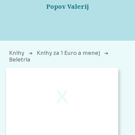
Popov Valerij
Knihy
Knihy za 1 Euro a menej
➔
➔
Beletria
x