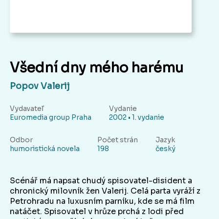
Všední dny mého harému
Popov Valerij
Vydavateľ
Vydanie
Euromedia group Praha
2002 • 1. vydanie
Odbor
Počet strán
Jazyk
humoristická novela
198
český
Scénář má napsat chudý spisovatel-disident a
chronický milovník žen Valerij. Celá parta vyráží z
Petrohradu na luxusním parníku, kde se má film
natáčet. Spisovatel v hrůze prchá z lodi před