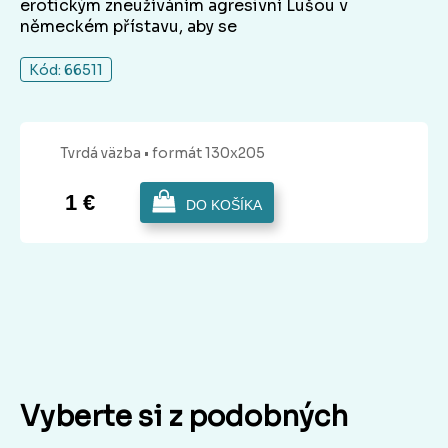
erotickým zneužíváním agresivní Lušou v
německém přístavu, aby se
Kód: 66511
Tvrdá
väzba
• formát 130x205
1 €
DO KOŠÍKA
Vyberte si z podobných