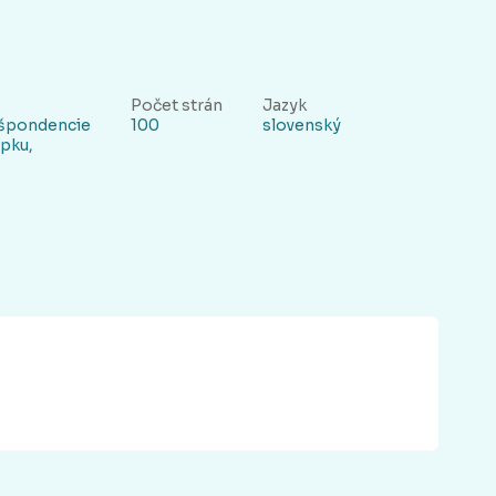
Počet strán
Jazyk
ešpondencie
100
slovenský
upku,