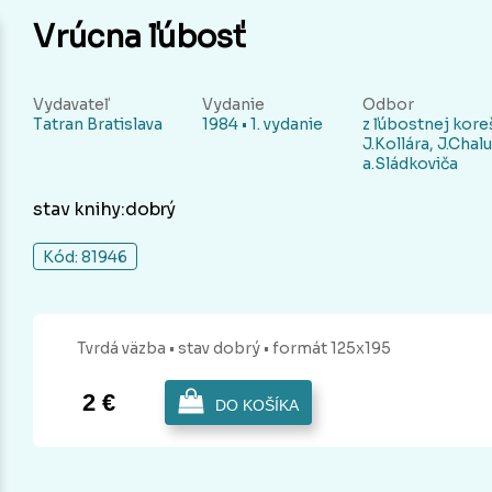
Vrúcna ľúbosť
Vydavateľ
Vydanie
Odbor
Tatran Bratislava
1984 • 1. vydanie
z ľúbostnej kor
J.Kollára, J.Chal
a.Sládkoviča
stav knihy:dobrý
Kód: 81946
Tvrdá
väzba
• stav dobrý
• formát 125x195
2 €
DO KOŠÍKA