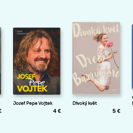
Jozef Pepe Vojtek
Divoký květ
€
4 €
5 €