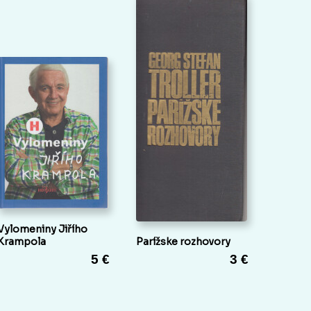
Vylomeniny Jiřího
Krampola
Parížske rozhovory
5 €
3 €