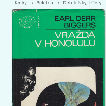
Knihy
Beletria
Detektívky, trilery
➔
➔