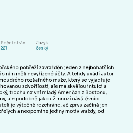
Počet strán
Jazyk
221
český
ořského pobřeží zavražděn jeden z nejbohatších
 s ním měli nevyřízené účty. A tehdy uvádí autor
 moudrého rozšafného muže, který se vyjadřuje
hovanou zdvořilostí, ale má skvělou intuici a
cký, trochu naivní mladý Američan z Bostonu,
diny, ale podobně jako už mnozí návštěvníci
teli je výtečně rozehráno, ač zprvu začíná jen
řelých a neopomine jediný motiv vraždy, od