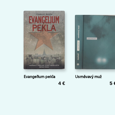
Evangelium pekla
Usměvavý muž
4 €
5 