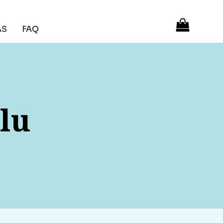
ÁS
FAQ
lu