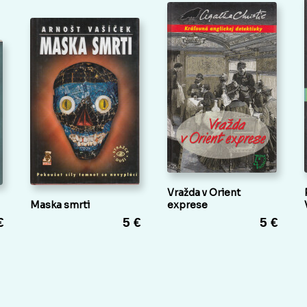
Vražda v Orient
Maska smrti
exprese
€
5 €
5 €