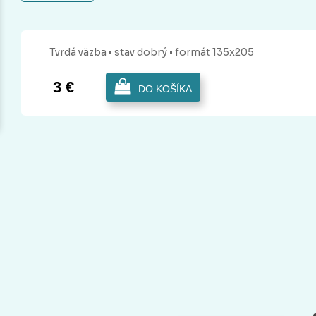
Tvrdá
väzba
• stav dobrý
• formát 135x205
3 €
DO KOŠÍKA