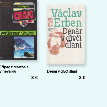
Případ z Martha´s
Vineyardu
Denár v dívčí dlani
3 €
3 €