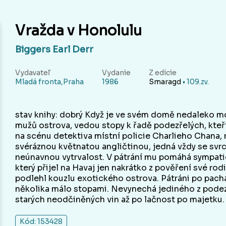
Vražda v Honolulu
Biggers Earl Derr
Vydavateľ
Vydanie
Z edície
Mladá fronta,Praha
1986
Smaragd
• 109.zv.
stav knihy: dobrý Když je ve svém domě nedaleko m
mužů ostrova, vedou stopy k řadě podezřelých, kteří
na scénu detektiva místní policie Charlieho Chana,
svéráznou květnatou angličtinou, jedná vždy se svrc
neúnavnou vytrvalost. V pátrání mu pomáhá sympati
který přijel na Havaj jen nakrátko z pověření své ro
podlehl kouzlu exotického ostrova. Pátráni po pacha
několika málo stopami. Nevynechá jediného z podez
starých neodčiněných vin až po lačnost po majetku.
Kód: 153428