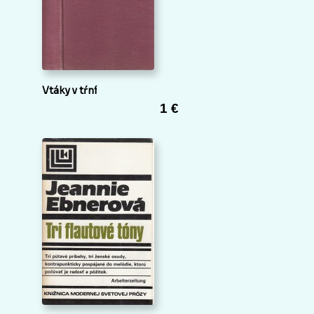
Vtáky v tŕní
1 €