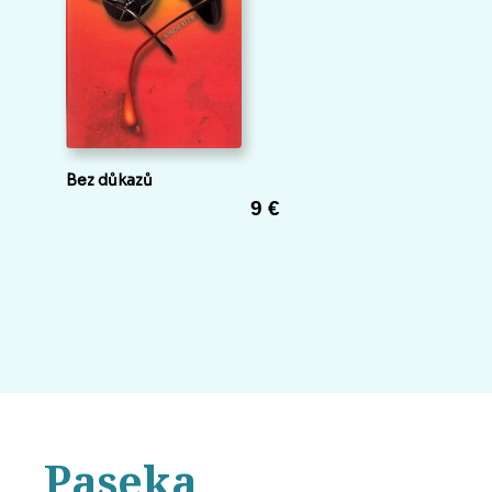
Bez důkazů
9 €
Paseka