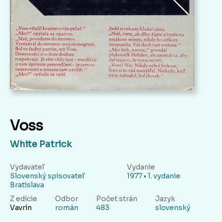
Voss
White Patrick
Vydavateľ
Vydanie
Slovenský spisovateľ
1977 • 1. vydanie
Bratislava
Z edície
Odbor
Počet strán
Jazyk
Vavrín
román
483
slovenský