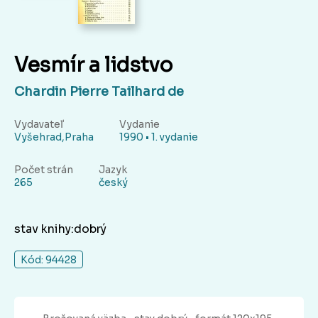
Vesmír a lidstvo
Chardin Pierre Tailhard de
Vydavateľ
Vydanie
Vyšehrad,Praha
1990 • 1. vydanie
Počet strán
Jazyk
265
český
stav knihy:dobrý
Kód: 94428