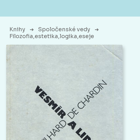
Knihy
Spoločenské vedy
➔
➔
Filozofia,estetika,logika,eseje