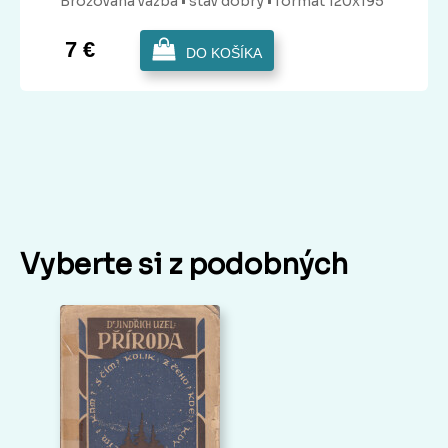
Brožovaná
väzba
• stav dobrý
• formát 120x195
7 €
DO KOŠÍKA
Vyberte si z podobných