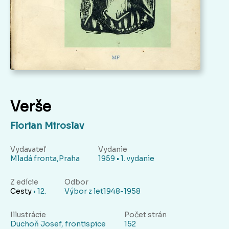
Verše
Florian Miroslav
Vydavateľ
Vydanie
Mladá fronta,Praha
1959 • 1. vydanie
Z edície
Odbor
Cesty
• 12.
Výbor z let1948-1958
Illustrácie
Počet strán
Duchoň Josef, frontispice
152