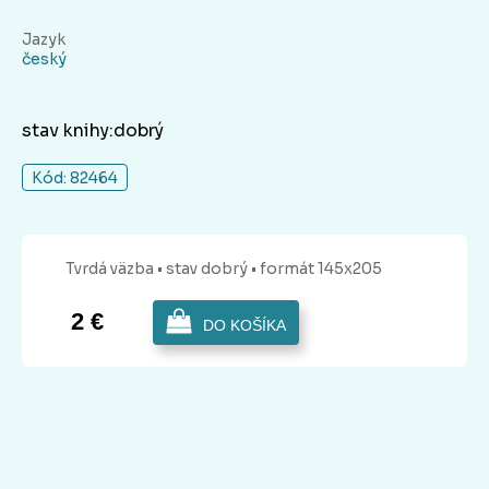
Jazyk
český
stav knihy:dobrý
Kód: 82464
Tvrdá
väzba
• stav dobrý
• formát 145x205
2 €
DO KOŠÍKA