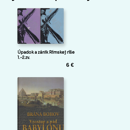
Úpadok a zánik Rímskej ríše
1.-2.zv.
6 €