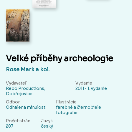
Velké příběhy archeologie
Rose Mark a kol.
Vydavateľ
Vydanie
Rebo Productions,
2011 • 1. vydanie
Dobřejovice
Odbor
Illustrácie
Odhalená minulost
farebné a čiernobiele
fotografie
Počet strán
Jazyk
287
český