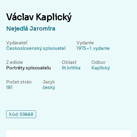
Václav Kaplický
Nejedlá Jaromíra
Vydavateľ
Vydanie
Československý spisovatel
1975 • 1. vydanie
Z edície
Oblasť
Odbor
Portréty spisovatelu
lit.kritika
Kaplický
Počet strán
Jazyk
181
český
Kód: 59668