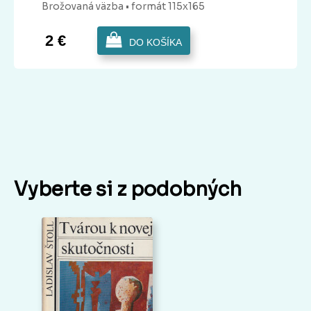
Brožovaná
väzba
• formát 115x165
2 €
DO KOŠÍKA
Vyberte si z podobných