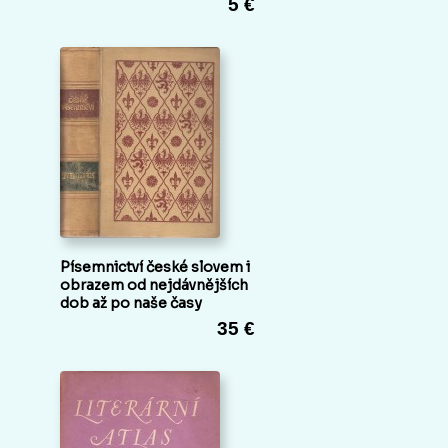
5 €
Písemnictví české slovem i
obrazem od nejdávnějších
dob až po naše časy
35 €