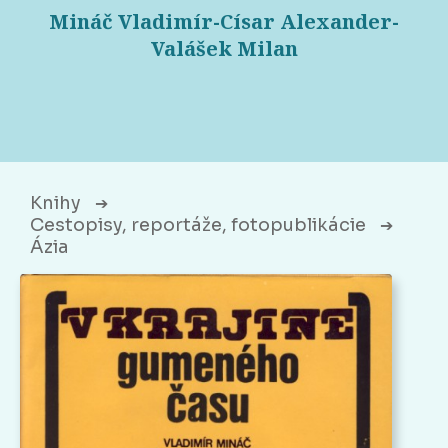
Mináč Vladimír-Císar Alexander-
Valášek Milan
Knihy
➔
Cestopisy, reportáže, fotopublikácie
➔
Ázia