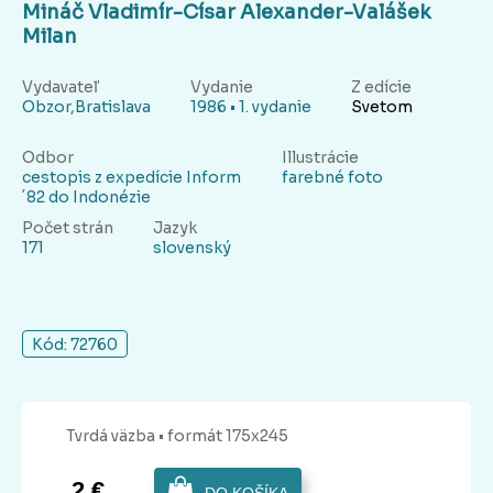
Mináč Vladimír-Císar Alexander-Valášek
Milan
Vydavateľ
Vydanie
Z edície
Obzor,Bratislava
1986 • 1. vydanie
Svetom
Odbor
Illustrácie
cestopis z expedície Inform
farebné foto
´82 do Indonézie
Počet strán
Jazyk
171
slovenský
Kód: 72760
Tvrdá
väzba
• formát 175x245
2 €