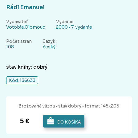
Rádl Emanuel
Vydavateľ
Vydanie
Votobia,Olomouc
2000 • 7. vydanie
Počet strán
Jazyk
108
český
stav knihy: dobrý
Kód: 136633
Brožovaná
väzba
• stav dobrý
• formát 145x205
5 €
DO KOŠÍKA