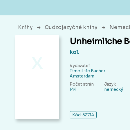
Knihy
Cudzojazyčné knihy
Nemeck
➔
➔
Unheimliche B
x
kol.
Vydavateľ
Time-Life Bucher
Amsterdam
Počet strán
Jazyk
144
nemecký
Kód: 52714