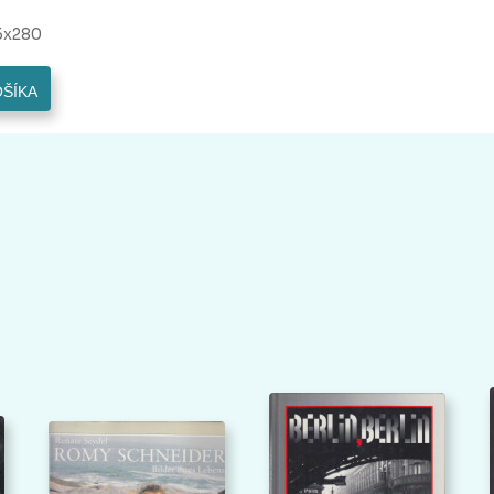
5x280
OŠÍKA