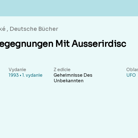
é , Deutsche Bücher
egegnungen Mit Ausserirdisc
Vydanie
Z edície
Obla
1993 • 1. vydanie
Geheimnisse Des
UFO
Unbekannten