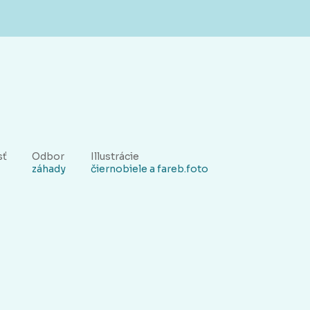
sť
Odbor
Illustrácie
záhady
čiernobiele a fareb.foto