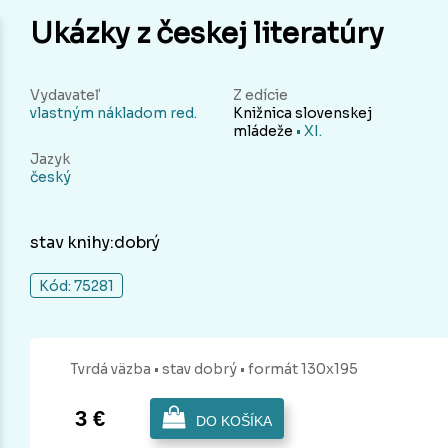
Ukázky z českej literatúry
Vydavateľ
Z edície
vlastným nákladom red.
Knižnica slovenskej
mládeže
• XI.
Jazyk
český
stav knihy:dobrý
Kód: 75281
Tvrdá
väzba
• stav dobrý
• formát 130x195
3 €
DO KOŠÍKA