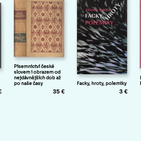
Písemnictví české
slovem i obrazem od
nejdávnějších dob až
po naše časy
Facky, hroty, polemiky
€
35 €
3 €