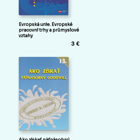
Evropská unie. Evropské
pracovní trhy a průmyslové
vztahy
3 €
Ako získať päťnásobný