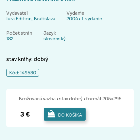
Vydavateľ
Vydanie
Iura Edition, Bratislava
2004 • 1. vydanie
Počet strán
Jazyk
182
slovenský
stav knihy: dobrý
Kód: 149580
Brožovaná
väzba
• stav dobrý
• formát 205x295
3 €
DO KOŠÍKA