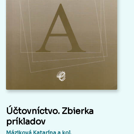
Účtovníctvo. Zbierka
príkladov
Máziková Katarína a kol.