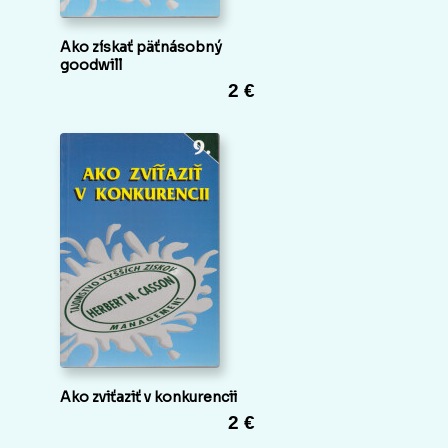
Ako získať päťnásobný
goodwill
2 €
Ako zviťaziť v konkurencii
2 €