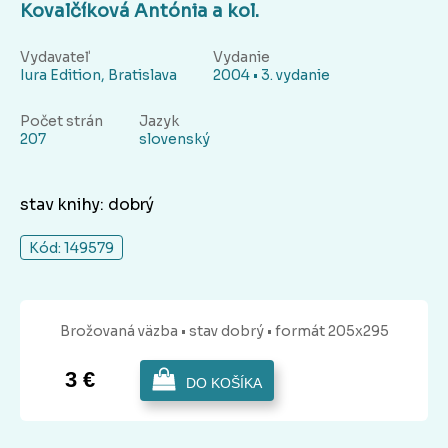
Kovalčíková Antónia a kol.
Vydavateľ
Vydanie
Iura Edition, Bratislava
2004 • 3. vydanie
Počet strán
Jazyk
207
slovenský
stav knihy: dobrý
Kód: 149579
Brožovaná
väzba
• stav dobrý
• formát 205x295
3 €
DO KOŠÍKA